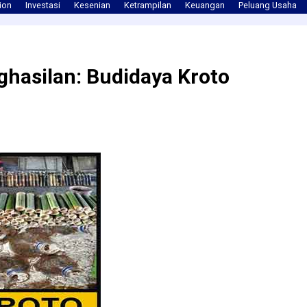
ion
Investasi
Kesenian
Ketrampilan
Keuangan
Peluang Usaha
ghasilan: Budidaya Kroto