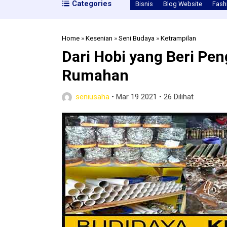
Categories
Bisnis
Blog Website
Fash
Home
»
Kesenian
»
Seni Budaya
»
Ketrampilan
Dari Hobi yang Beri Pen
Rumahan
seniusaha
•
Mar 19 2021
•
26 Dilihat