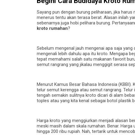
Begini Cara Budidaya Kroto R
Sayang pun dengan burung peliharaan, jika haru
menerus tentu akan terasa berat. Alasan inilah y
sebenarnya juga hobi pelihara burung. Pertanyaan
kroto rumahan
?
Sebelum mengenal jauh mengenai apa saja yang dip
mengenali lebih dahulu apa itu kroto. Mengapa b
tepat memahami salah satu makanan favorit buru
semut rangrang yang jikalau menggigit serasa sepe
Menurut Kamus Besar Bahasa Indonesia (KBBI). K
telur semut kerengga atau semut rangrang. Telur 
tengah semakin sulitnya kroto dicari di alam be
toples atau yang kita kenal sebagai botol plastik b
Harga kroto yang menggiurkan menjadi alasan be
meski masih dalam skala rumahan. Benar. Harga un
hingga 200 ribu rupiah. Nah, tertarik untuk menco