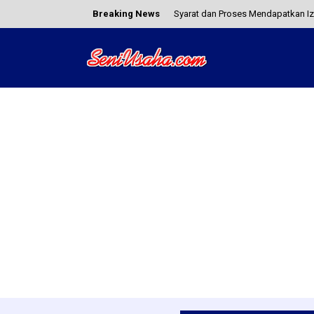
Breaking News
Syarat dan Proses Mendapatkan I
Cara Menggunakan Kode Promo Da
Tanjidor Merupakan Kesenian Khas
Bagaimana Cara Berjualan di Toko
Mau Jadi Youtubers Sukses? Coba Ti