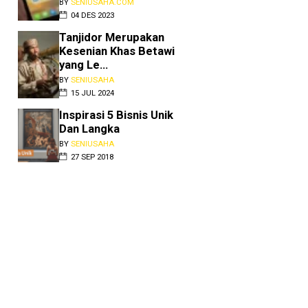
BY
SENIUSAHA.COM
04 DES 2023
Tanjidor Merupakan
Kesenian Khas Betawi
yang Le...
BY
SENIUSAHA
15 JUL 2024
Inspirasi 5 Bisnis Unik
Dan Langka
BY
SENIUSAHA
27 SEP 2018