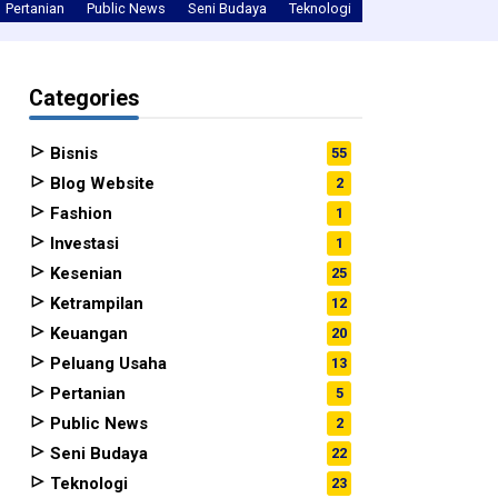
Pertanian
Public News
Seni Budaya
Teknologi
Tips
Uncategori
Categories
Bisnis
55
Blog Website
2
Fashion
1
Investasi
1
Kesenian
25
Ketrampilan
12
Keuangan
20
Peluang Usaha
13
Pertanian
5
Public News
2
Seni Budaya
22
Teknologi
23