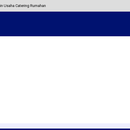
zin Usaha Catering Rumahan
na Pengguna Baru!
 Betawi yang Lestari Hingga Sekarang
pedia agar Sukses Besar
ru 5 Strategi Artis Ini