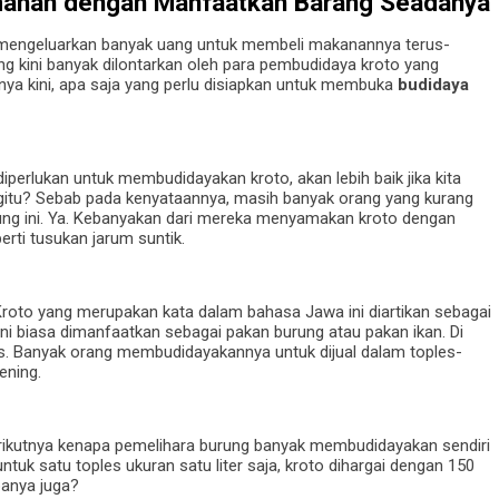
umahan dengan Manfaatkan Barang Seadanya
s mengeluarkan banyak uang untuk membeli makanannya terus-
ang kini banyak dilontarkan oleh para pembudidaya kroto yang
nya kini, apa saja yang perlu disiapkan untuk membuka
budidaya
erlukan untuk membudidayakan kroto, akan lebih baik jika kita
egitu? Sebab pada kenyataannya, masih banyak orang yang kurang
ng ini. Ya. Kebanyakan dari mereka menyamakan kroto dengan
rti tusukan jarum suntik.
roto yang merupakan kata dalam bahasa Jawa ini diartikan sebagai
ini biasa dimanfaatkan sebagai pakan burung atau pakan ikan. Di
bas. Banyak orang membudidayakannya untuk dijual dalam toples-
ening.
rikutnya kenapa pemelihara burung banyak membudidayakan sendiri
tuk satu toples ukuran satu liter saja, kroto dihargai dengan 150
banya juga?