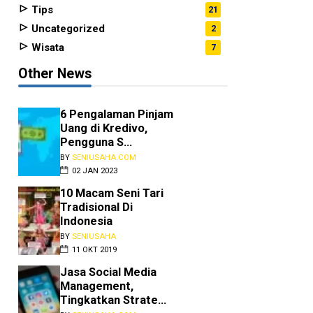
Tips
21
Uncategorized
2
Wisata
7
Other News
6 Pengalaman Pinjam
Uang di Kredivo,
Pengguna S...
BY
SENIUSAHA.COM
02 JAN 2023
10 Macam Seni Tari
Tradisional Di
Indonesia
BY
SENIUSAHA
11 OKT 2019
Jasa Social Media
Management,
Tingkatkan Strate...