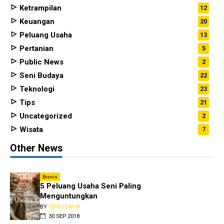
Ketrampilan
12
Keuangan
20
Peluang Usaha
13
Pertanian
5
Public News
2
Seni Budaya
22
Teknologi
23
Tips
21
Uncategorized
2
Wisata
7
Other News
Bisnis
5 Peluang Usaha Seni Paling
Menguntungkan
BY
SENIUSAHA
30 SEP 2018