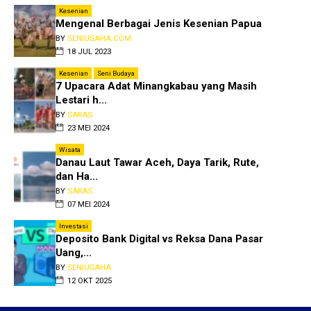
Kesenian
Mengenal Berbagai Jenis Kesenian Papua
BY
SENIUSAHA.COM
18 JUL 2023
Kesenian
Seni Budaya
7 Upacara Adat Minangkabau yang Masih
Lestari h...
BY
SARAS
23 MEI 2024
Wisata
Danau Laut Tawar Aceh, Daya Tarik, Rute,
dan Ha...
BY
SARAS
07 MEI 2024
Investasi
Deposito Bank Digital vs Reksa Dana Pasar
Uang,...
BY
SENIUSAHA
12 OKT 2025