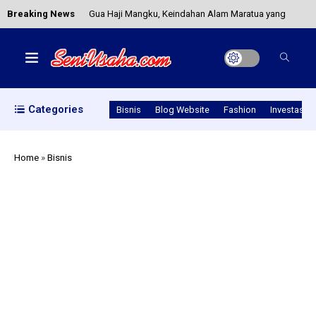
Breaking News
Tersembunyi
Memulai Usaha Katering Tanpa Modal di Rumah
Categories
Cara Memulai Bisnis Jasa Penulisan Artikel Online
Bisnis
Blog Website
Fashion
Investasi
Yang Menghasilkan
Home
»
Bisnis
Contoh Seni Kriya dalam Membuat Anyaman
Tradisional
Batik Printing, Inspirasi Bisnis Kreatif dengan
Peluang Menjanjikan
Gua Haji Mangku, Keindahan Alam Maratua yang
Tersembunyi