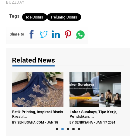
Tags:
Ide Bisnis
Peluang Bisnis
Share to
Related News
ain
Batik Printing, Inspirasi Bisnis
Loker Surabaya, Tipe Kerja,
Daur 
Kreatif...
Pendidikan, ...
Keraj
BY
SENIUSAHA.COM
•
JAN 18
BY
SENIUSAHA
•
JAN 17 2024
BY
S
2024
2023