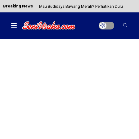
Breaking News
Mau Budidaya Bawang Merah? Perhatikan Dulu
Ini!
Usaha Untuk Ibu Rumah Tangga yang Menjanjikan
4 Tips Budidaya Kentang Sukses Hingga Panen
Tips Membuka Bisnis Kopi Kekinian Agar Tidak
Kalah Saing
Geogebra, Aplikasi untuk Pemberdayaan
Keterampilan dan Inovasi Guru Matematika