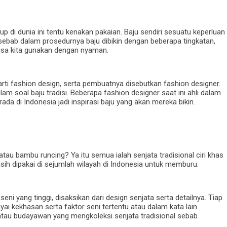
p di dunia ini tentu kenakan pakaian. Baju sendiri sesuatu keperluan
 sebab dalam prosedurnya baju dibikin dengan beberapa tingkatan,
isa kita gunakan dengan nyaman.
rti fashion design, serta pembuatnya disebutkan fashion designer.
am soal baju tradisi. Beberapa fashion designer saat ini ahli dalam
a di Indonesia jadi inspirasi baju yang akan mereka bikin.
au bambu runcing? Ya itu semua ialah senjata tradisional ciri khas
asih dipakai di sejumlah wilayah di Indonesia untuk memburu.
eni yang tinggi, disaksikan dari design senjata serta detailnya. Tiap
ai kekhasan serta faktor seni tertentu atau dalam kata lain
tau budayawan yang mengkoleksi senjata tradisional sebab