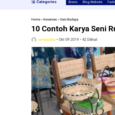
Categories
Bisnis
Blog Website
Fash
Home
»
Kesenian
»
Seni Budaya
10 Contoh Karya Seni R
seniusaha
•
Okt 09 2019
•
42 Dilihat