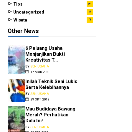
Tips
21
Uncategorized
2
Wisata
7
Other News
6 Peluang Usaha
Menjanjikan Bukti
Kreativitas T...
BY
SENIUSAHA
17 MAR 2021
Inilah Teknik Seni Lukis
Serta Kelebihannya
BY
SENIUSAHA
29 OKT 2019
Mau Budidaya Bawang
Merah? Perhatikan
Dulu Ini!
BY
SENIUSAHA