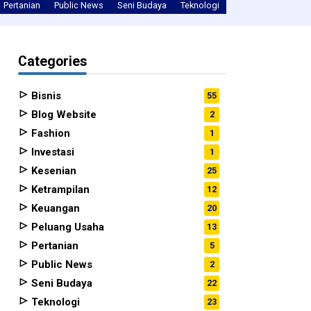
Pertanian
Public News
Seni Budaya
Teknologi
Tips
Uncategori
Categories
Bisnis
55
Blog Website
2
Fashion
1
Investasi
1
Kesenian
25
Ketrampilan
12
Keuangan
20
Peluang Usaha
13
Pertanian
5
Public News
2
Seni Budaya
22
Teknologi
23