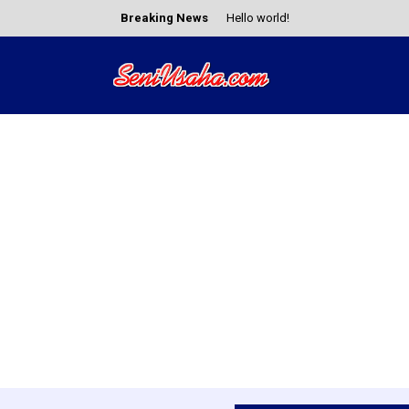
Breaking News
Hello world!
Mengenal Berbagai Jenis Kesenia
Cara Menghasilkan Uang dari TikT
Keuntungan Seni Usaha Fashion D
8 Ragam Kesenian Tradisional Dae