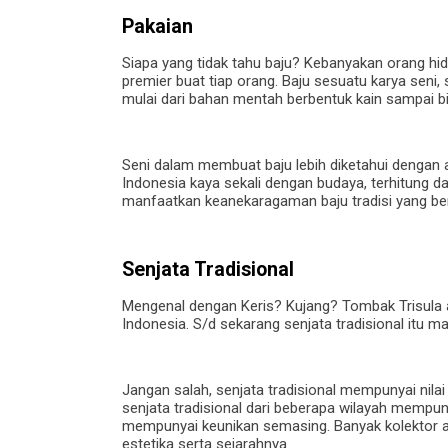
Pakaian
Siapa yang tidak tahu baju? Kebanyakan orang hidu
premier buat tiap orang. Baju sesuatu karya seni,
mulai dari bahan mentah berbentuk kain sampai b
Seni dalam membuat baju lebih diketahui dengan a
Indonesia kaya sekali dengan budaya, terhitung dal
manfaatkan keanekaragaman baju tradisi yang berad
Senjata Tradisional
Mengenal dengan Keris? Kujang? Tombak Trisula at
Indonesia. S/d sekarang senjata tradisional itu m
Jangan salah, senjata tradisional mempunyai nilai s
senjata tradisional dari beberapa wilayah mempuny
mempunyai keunikan semasing. Banyak kolektor a
estetika serta sejarahnya.