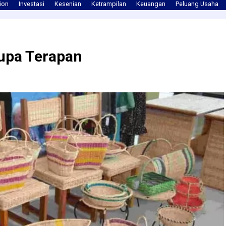
ion
Investasi
Kesenian
Ketrampilan
Keuangan
Peluang Usaha
upa Terapan