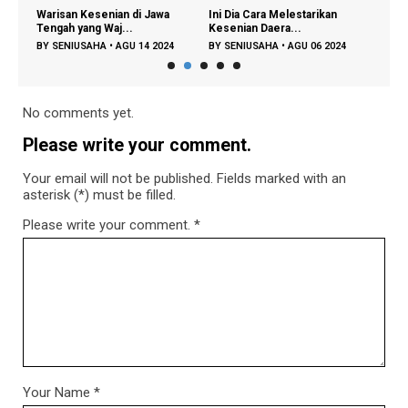
o
Warisan Kesenian di Jawa
Ini Dia Cara Melestarikan
Tanj
Tengah yang Waj...
Kesenian Daera...
Kesen
4
BY
SENIUSAHA
•
AGU 14 2024
BY
SENIUSAHA
•
AGU 06 2024
BY
S
No comments yet.
Please write your comment.
Your email will not be published. Fields marked with an
asterisk (*) must be filled.
Please write your comment.
*
Your Name
*