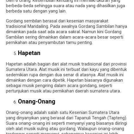
oleh 6 orang.
Kesembilan kendang ini memiliki ukuran yang
berbeda-beda sehingga suara atau nada yang dihasilkan juga
berbeda satu dengan yang lain.
Gordang sembilan berasal dari kesenian masyarakat
tradisional Mandailing.
Pada awalnya Gordang Sambilan hanya
dimainkan pada saat ada acara sakral.
Namun kini Gordang
Sambilan sering dimainkan dalam acara-acara besar seperti
pernikahan atau penyambutan tamu penting.
Hapetan
Hapetan adalah bagian dari alat musik tradisional dari provinsi
Sumatera Utara.
Alat musik ini terbuat dari kayu yang dibentuk
sedemikian rupa dengan dua senar di atasnya.
Alat musik ini
dimainkan dengan cara dipetik.
Hapetan biasanya digunakan
sebagai musik pengiring dalam acara gondang, seperti
pertunjukan musik atau pernikahan daerah sumatera utara.
Onang-Onang
Onang-onang adalah salah satu Kesenian Sumatera Utara
yang dinyanyikan yang berasal dari Tapanuli Tengah (Tapteng).
Suara onang-onang ini seperti menyanyi yang biasanya diiringi
oleh alat musik suling atau gordang.
Walaupun onang-onang