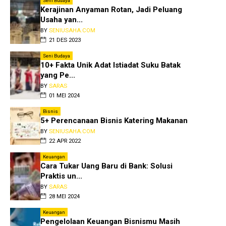
Seni Budaya
Kerajinan Anyaman Rotan, Jadi Peluang
Usaha yan...
BY
SENIUSAHA.COM
21 DES 2023
Seni Budaya
10+ Fakta Unik Adat Istiadat Suku Batak
yang Pe...
BY
SARAS
01 MEI 2024
Bisnis
5+ Perencanaan Bisnis Katering Makanan
BY
SENIUSAHA.COM
22 APR 2022
Keuangan
Cara Tukar Uang Baru di Bank: Solusi
Praktis un...
BY
SARAS
28 MEI 2024
Keuangan
Pengelolaan Keuangan Bisnismu Masih