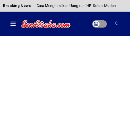
Breaking News
Cara Menghasilkan Uang dari HP: Solusi Mudah
Tanpa Harus Keluar Rumah!
Mengenal Bisnis Afiliate Marketing yang Sangat
Menjanjikan
Bisnis Dropship, Peluang Cari Cuan Sampingan
yang Minim Modal
Loker Surabaya, Tipe Kerja, Pendidikan, hingga
Kisaran Gajinya
10 Macam Seni Tari Tradisional Di Indonesia