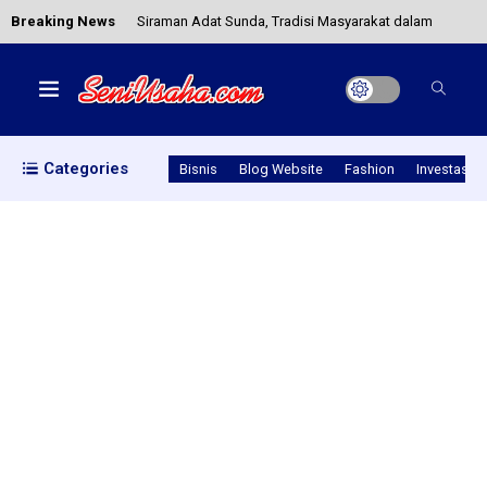
Breaking News
Siraman Adat Sunda, Tradisi Masyarakat dalam
Pernikahan
Pola Pikir Entrepreneur Jadi Pebisnis Sukses
Categories
Bisnis
Blog Website
Fashion
Investasi
Investasi Mata Uang Asing, Rekomendasi dan
Keuntungannya!
Hiasan Dinding dari Daun Kering, Mudah
Membuatnya dan Estetik
Memulai Usaha Katering Tanpa Modal di Rumah