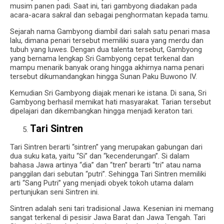
musim panen padi.
Saat ini, tari gambyong diadakan pada
acara-acara sakral dan sebagai penghormatan kepada tamu.
Sejarah nama Gambyong diambil dari salah satu penari masa
lalu, dimana penari tersebut memiliki suara yang merdu dan
tubuh yang luwes.
Dengan dua talenta tersebut, Gambyong
yang bernama lengkap Sri Gambyong cepat terkenal dan
mampu menarik banyak orang hingga akhirnya nama penari
tersebut dikumandangkan hingga Sunan Paku Buwono IV.
Kemudian Sri Gambyong diajak menari ke istana.
Di sana, Sri
Gambyong berhasil memikat hati masyarakat.
Tarian tersebut
dipelajari dan dikembangkan hingga menjadi keraton tari.
Tari Sintren
Tari Sintren berarti “sintren” yang merupakan gabungan dari
dua suku kata, yaitu “Si” dan “kecenderungan”.
Si dalam
bahasa Jawa artinya “dia” dan “tren” berarti “tri” atau nama
panggilan dari sebutan “putri”.
Sehingga Tari Sintren memiliki
arti “Sang Putri” yang menjadi obyek tokoh utama dalam
pertunjukan seni Sintren ini.
Sintren adalah seni tari tradisional Jawa.
Kesenian ini memang
sangat terkenal di pesisir Jawa Barat dan Jawa Tengah.
Tari