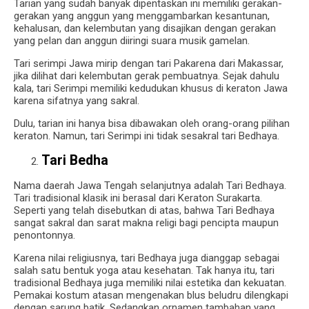
Tarian yang sudah banyak dipentaskan ini memiliki gerakan-
gerakan yang anggun yang menggambarkan kesantunan,
kehalusan, dan kelembutan yang disajikan dengan gerakan
yang pelan dan anggun diiringi suara musik gamelan.
Tari serimpi Jawa mirip dengan tari Pakarena dari Makassar,
jika dilihat dari kelembutan gerak pembuatnya.
Sejak dahulu
kala, tari Serimpi memiliki kedudukan khusus di keraton Jawa
karena sifatnya yang sakral.
Dulu, tarian ini hanya bisa dibawakan oleh orang-orang pilihan
keraton.
Namun, tari Serimpi ini tidak sesakral tari Bedhaya.
Tari Bedha
Nama daerah Jawa Tengah selanjutnya adalah Tari Bedhaya.
Tari tradisional klasik ini berasal dari Keraton Surakarta.
Seperti yang telah disebutkan di atas, bahwa Tari Bedhaya
sangat sakral dan sarat makna religi bagi pencipta maupun
penontonnya.
Karena nilai religiusnya, tari Bedhaya juga dianggap sebagai
salah satu bentuk yoga atau kesehatan.
Tak hanya itu, tari
tradisional Bedhaya juga memiliki nilai estetika dan kekuatan.
Pemakai kostum atasan mengenakan blus beludru dilengkapi
dengan sarung batik.
Sedangkan ornamen tambahan yang