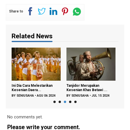
Share to
Related News
Ini Dia Cara Melestarikan
Tanjidor Merupakan
Kese
Kesenian Daera...
Kesenian Khas Betawi ...
Waris
4
BY
SENIUSAHA
•
AGU 06 2024
BY
SENIUSAHA
•
JUL 15 2024
BY
S
No comments yet.
Please write your comment.