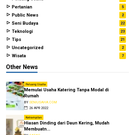
Pertanian
5
Public News
2
Seni Budaya
22
Teknologi
23
Tips
21
Uncategorized
2
Wisata
7
Other News
Peluang Usaha
Memulai Usaha Katering Tanpa Modal di
Rumah
BY
SENIUSAHA.COM
26 APR 2022
Ketrampilan
Hiasan Dinding dari Daun Kering, Mudah
Membuatn...