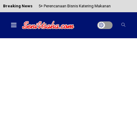
Breaking News
Inilah Cara Membuat Kerajinan Flannel Yang Dapat
Dijadikan Ide Bisnis
Kesenian Aceh yang Membuat Indonesia Bangga
Kesenian Kalimantan Utara yang Wajib Diketahui!
Mau Jadi Youtubers Sukses? Coba Tiru 5 Strategi
Artis Ini
5+ Perencanaan Bisnis Katering Makanan