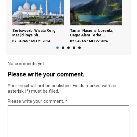
Serba-serbi Wisata Religi
Taman Nasional Lorentz,
Gua Haji Ma
Masjid Raya Sh...
Cagar Alam Terbe...
Alam Maratua
BY
SARAS
•
MEI 23 2024
BY
SARAS
•
MEI 22 2024
BY
SARAS
•
M
No comments yet.
Please write your comment.
Your email will not be published. Fields marked with an
asterisk (*) must be filled.
Please write your comment.
*