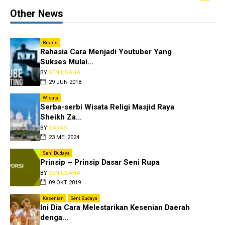
Other News
Bisnis
Rahasia Cara Menjadi Youtuber Yang
Sukses Mulai...
BY
SENIUSAHA
29 JUN 2018
Wisata
Serba-serbi Wisata Religi Masjid Raya
Sheikh Za...
BY
SARAS
23 MEI 2024
Seni Budaya
Prinsip – Prinsip Dasar Seni Rupa
BY
SENIUSAHA
09 OKT 2019
Kesenian
Seni Budaya
Ini Dia Cara Melestarikan Kesenian Daerah
denga...