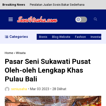
Breaking News
Keunggulan Mobil Hiace: Rajanya Angkutan
Umum & Usaha Dagang
Lukisan Abstrak, Contoh Karya Seni Rupa Murni
yang Indah
Categories
Bisnis
Blog Website
Fashion
Investasi
Keragaman Jenis dan Unsur Seni Musik Indonesia
Home
»
Wisata
Pasar Seni Sukawati Pusat
Dari Hobi yang Beri Penghasilan: Budidaya Kroto
Oleh-oleh Lengkap Khas
Rumahan
Pulau Bali
Peralatan Jualan Sosis Bakar Sederhana
seniusaha
•
Mar 03 2023
•
28 Dilihat