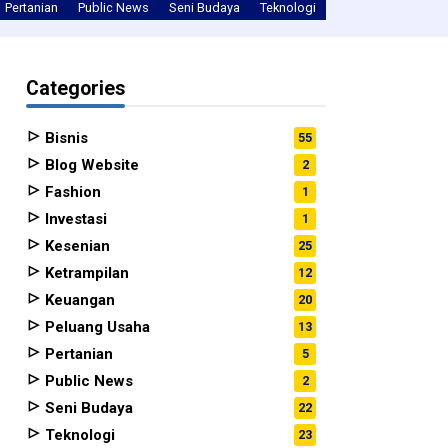
Pertanian
Public News
Seni Budaya
Teknologi
Tips
Uncategori
Categories
Bisnis
55
Blog Website
2
Fashion
1
Investasi
1
Kesenian
25
Ketrampilan
12
Keuangan
20
Peluang Usaha
13
Pertanian
5
Public News
2
Seni Budaya
22
Teknologi
23