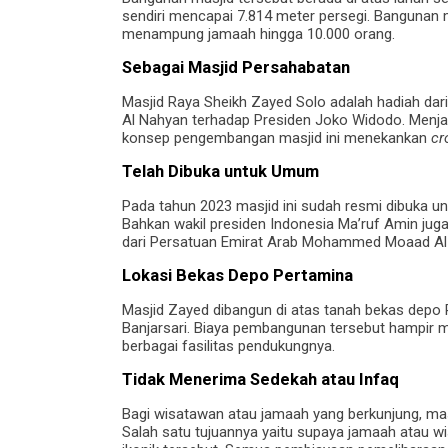
sendiri mencapai 7.814 meter persegi. Bangunan ma
menampung jamaah hingga 10.000 orang.
Sebagai Masjid Persahabatan
Masjid Raya Sheikh Zayed Solo adalah hadiah da
Al Nahyan terhadap Presiden Joko Widodo. Menja
konsep pengembangan masjid ini menekankan
cr
Telah Dibuka untuk Umum
Pada tahun 2023 masjid ini sudah resmi dibuka u
Bahkan wakil presiden Indonesia Ma’ruf Amin juga
dari Persatuan Emirat Arab Mohammed Moaad Al 
Lokasi Bekas Depo Pertamina
Masjid Zayed dibangun di atas tanah bekas depo P
Banjarsari. Biaya pembangunan tersebut hampir m
berbagai fasilitas pendukungnya.
Tidak Menerima Sedekah atau Infaq
Bagi wisatawan atau jamaah yang berkunjung, mas
Salah satu tujuannya yaitu supaya jamaah atau wi