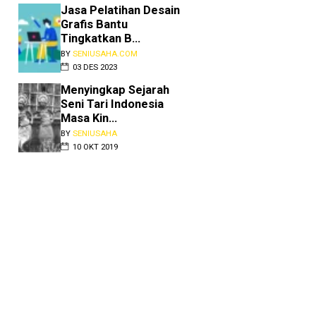
Jasa Pelatihan Desain
Grafis Bantu
Tingkatkan B...
BY
SENIUSAHA.COM
03 DES 2023
Menyingkap Sejarah
Seni Tari Indonesia
Masa Kin...
BY
SENIUSAHA
10 OKT 2019