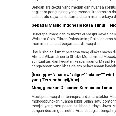
Dengan arsitektur yang megah dan nuansa spirit
bagi para pengunjung yang mencari kedamaian d
salah satu daya tarik utama dalam memperkaya dest
Sebagai Masjid Indonesia Rasa Timur Ten
Beberapa imam dan muadzin di Masjid Raya Sheikh
Walikota Solo, Gibran Rakabuming Raka, selama b
memimpin shalat berjamaah di masjid ini.
Untuk sholat Jumat pertama yang dilaksanakan di
Ahmed Alkamali serta Sheikh Mohammed Moaad, 
spiritualitas dan kegiatan keagamaan di Masjid
pengalaman yang khas dalam pelaksanaan ibadah 
[box type=”shadow” align=”” class=”” widt
yang Tersembunyi
[/box]
Menggunakan Ornamen Kombinasi Timur T
Meskipun masjid ini terinspirasi dari arsitektur 
menggabungkan nuansa lokal. Salah satu contohn
masjid, yang merupakan ciri khas budaya Jawa. Mot
dengan desain geometris Arab di bagian tengahny