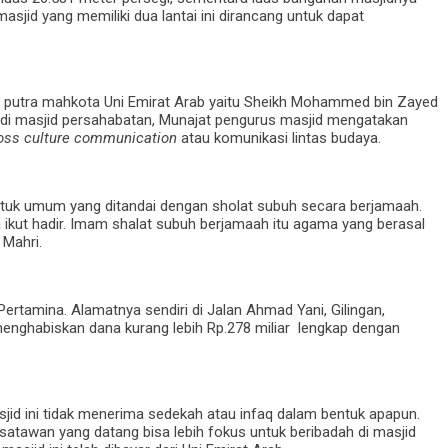
sjid yang memiliki dua lantai ini dirancang untuk dapat
ri putra mahkota Uni Emirat Arab yaitu Sheikh Mohammed bin Zayed
di masjid persahabatan, Munajat pengurus masjid mengatakan
oss culture communication
atau komunikasi lintas budaya.
ntuk umum yang ditandai dengan sholat subuh secara berjamaah.
 ikut hadir. Imam shalat subuh berjamaah itu agama yang berasal
Mahri.
ertamina. Alamatnya sendiri di Jalan Ahmad Yani, Gilingan,
enghabiskan dana kurang lebih Rp.278 miliar lengkap dengan
jid ini tidak menerima sedekah atau infaq dalam bentuk apapun.
satawan yang datang bisa lebih fokus untuk beribadah di masjid