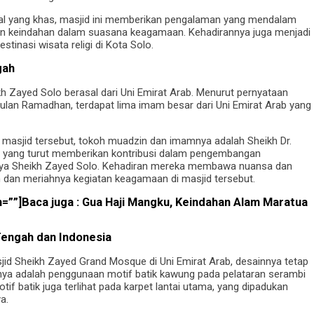
ual yang khas, masjid ini memberikan pengalaman yang mendalam
an keindahan dalam suasana keagamaan. Kehadirannya juga menjadi
inasi wisata religi di Kota Solo.
gah
 Zayed Solo berasal dari Uni Emirat Arab. Menurut pernyataan
ulan Ramadhan, terdapat lima imam besar dari Uni Emirat Arab yang
 masjid tersebut, tokoh muadzin dan imamnya adalah Sheikh Dr.
yang turut memberikan kontribusi dalam pengembangan
 Raya Sheikh Zayed Solo. Kehadiran mereka membawa nuansa dan
dan meriahnya kegiatan keagamaan di masjid tersebut.
h=””]Baca juga :
Gua Haji Mangku, Keindahan Alam Maratua
engah dan Indonesia
Masjid Sheikh Zayed Grand Mosque di Uni Emirat Arab, desainnya tetap
ya adalah penggunaan motif batik kawung pada pelataran serambi
if batik juga terlihat pada karpet lantai utama, yang dipadukan
a.