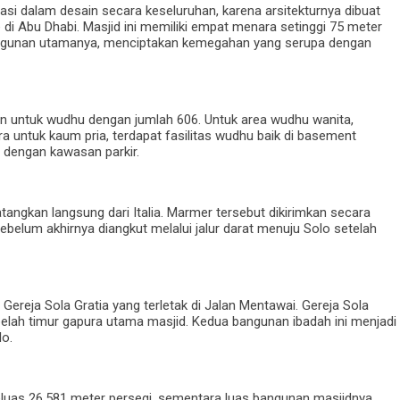
si dalam desain secara keseluruhan, karena arsitekturnya dibuat
di Abu Dhabi. Masjid ini memiliki empat menara setinggi 75 meter
angunan utamanya, menciptakan kemegahan yang serupa dengan
an untuk wudhu dengan jumlah 606. Untuk area wudhu wanita,
ra untuk kaum pria, terdapat fasilitas wudhu baik di basement
 dengan kawasan parkir.
datangkan langsung dari Italia. Marmer tersebut dikirimkan secara
ebelum akhirnya diangkut melalui jalur darat menuju Solo setelah
Gereja Sola Gratia yang terletak di Jalan Mentawai. Gereja Sola
sebelah timur gapura utama masjid. Kedua bangunan ibadah ini menjadi
lo.
eluas 26.581 meter persegi, sementara luas bangunan masjidnya