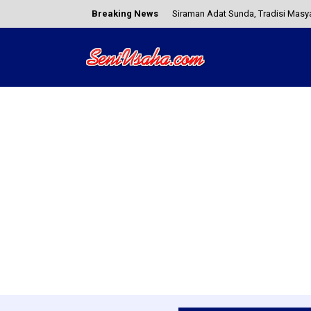
Breaking News
Siraman Adat Sunda, Tradisi Masy
Ide Usaha Rumahan Kreatif yang Bi
3 Cara Mengatasi Laptop Layarny
Cara Jualan di Lazada Lewat HP, Di
10 Contoh Karya Seni Rupa Terapa