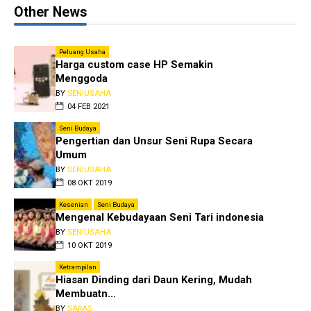
Other News
Peluang Usaha
Harga custom case HP Semakin
Menggoda
BY
SENIUSAHA
04 FEB 2021
Seni Budaya
Pengertian dan Unsur Seni Rupa Secara
Umum
BY
SENIUSAHA
08 OKT 2019
Kesenian
Seni Budaya
Mengenal Kebudayaan Seni Tari indonesia
BY
SENIUSAHA
10 OKT 2019
Ketrampilan
Hiasan Dinding dari Daun Kering, Mudah
Membuatn...
BY
SARAS