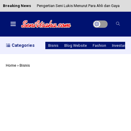
Breaking News
Aplikasi Pinjol Cepat Cair Menjadi Solusi, Ini
Rekomendasinya
Usaha Untuk Ibu Rumah Tangga yang Menjanjikan
Categories
Bisnis
Blog Website
Fashion
Investasi
Taman Nasional Lorentz, Cagar Alam Terbesar di
Asia Tenggara
Home
»
Bisnis
Pahami Bedanya Visa dan Paspor
Pengertian Seni Lukis Menurut Para Ahli dan Gaya
Seni Lukisnya