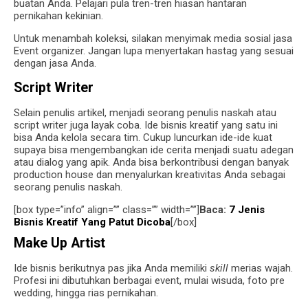
buatan Anda. Pelajari pula tren-tren hiasan hantaran
pernikahan kekinian.
Untuk menambah koleksi, silakan menyimak media sosial jasa
Event organizer. Jangan lupa menyertakan hastag yang sesuai
dengan jasa Anda.
Script Writer
Selain penulis artikel, menjadi seorang penulis naskah atau
script writer juga layak coba. Ide bisnis kreatif yang satu ini
bisa Anda kelola secara tim. Cukup luncurkan ide-ide kuat
supaya bisa mengembangkan ide cerita menjadi suatu adegan
atau dialog yang apik. Anda bisa berkontribusi dengan banyak
production house dan menyalurkan kreativitas Anda sebagai
seorang penulis naskah.
[box type=”info” align=”” class=”” width=””]
Baca:
7 Jenis
Bisnis Kreatif Yang Patut Dicoba
[/box]
Make Up Artist
Ide bisnis berikutnya pas jika Anda memiliki
skill
merias wajah.
Profesi ini dibutuhkan berbagai event, mulai wisuda, foto pre
wedding, hingga rias pernikahan.