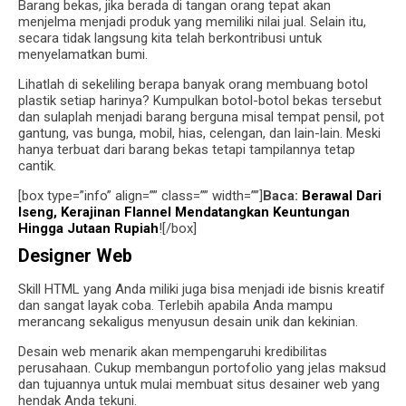
Barang bekas, jika berada di tangan orang tepat akan
menjelma menjadi produk yang memiliki nilai jual. Selain itu,
secara tidak langsung kita telah berkontribusi untuk
menyelamatkan bumi.
Lihatlah di sekeliling berapa banyak orang membuang botol
plastik setiap harinya? Kumpulkan botol-botol bekas tersebut
dan sulaplah menjadi barang berguna misal tempat pensil, pot
gantung, vas bunga, mobil, hias, celengan, dan lain-lain. Meski
hanya terbuat dari barang bekas tetapi tampilannya tetap
cantik.
[box type=”info” align=”” class=”” width=””]
Baca:
Berawal Dari
Iseng, Kerajinan Flannel Mendatangkan Keuntungan
Hingga Jutaan Rupiah
![/box]
Designer Web
Skill HTML yang Anda miliki juga bisa menjadi ide bisnis kreatif
dan sangat layak coba. Terlebih apabila Anda mampu
merancang sekaligus menyusun desain unik dan kekinian.
Desain web menarik akan mempengaruhi kredibilitas
perusahaan. Cukup membangun portofolio yang jelas maksud
dan tujuannya untuk mulai membuat situs desainer web yang
hendak Anda tekuni.