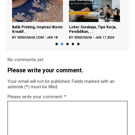
ain
Batik Printing, Inspirasi Bisnis
Loker Surabaya, Tipe Kerja,
Daur 
Kreatif...
Pendidikan, ...
Keraj
BY
SENIUSAHA.COM
•
JAN 18
BY
SENIUSAHA
•
JAN 17 2024
BY
S
2024
2023
No comments yet.
Please write your comment.
Your email will not be published. Fields marked with an
asterisk (*) must be filled.
Please write your comment.
*