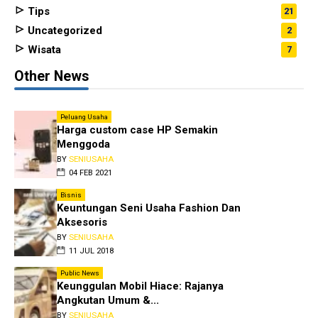
Tips
21
Uncategorized
2
Wisata
7
Other News
Peluang Usaha
Harga custom case HP Semakin
Menggoda
BY
SENIUSAHA
04 FEB 2021
Bisnis
Keuntungan Seni Usaha Fashion Dan
Aksesoris
BY
SENIUSAHA
11 JUL 2018
Public News
Keunggulan Mobil Hiace: Rajanya
Angkutan Umum &...
BY
SENIUSAHA