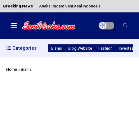
Breaking News
Aneka Ragam Seni Asal Indonesia
Cara Pinjam Uang di Lazada: Solusi Pinjaman No
Limit dan Langsung Cair
Categories
Bisnis
Blog Website
Fashion
Investasi
Tanjidor Merupakan Kesenian Khas Betawi yang
Lestari Hingga Sekarang
Home
»
Bisnis
Macam-macam Kesenian Sumatera Utara
Peluang Usaha Souvenir Pernikahan dan Tips Jitu
Agar Sukses