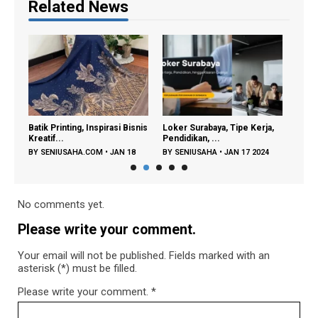
Related News
ain
Batik Printing, Inspirasi Bisnis
Loker Surabaya, Tipe Kerja,
Daur 
Kreatif...
Pendidikan, ...
Keraj
BY
SENIUSAHA.COM
•
JAN 18
BY
SENIUSAHA
•
JAN 17 2024
BY
S
2024
2023
No comments yet.
Please write your comment.
Your email will not be published. Fields marked with an
asterisk (*) must be filled.
Please write your comment.
*