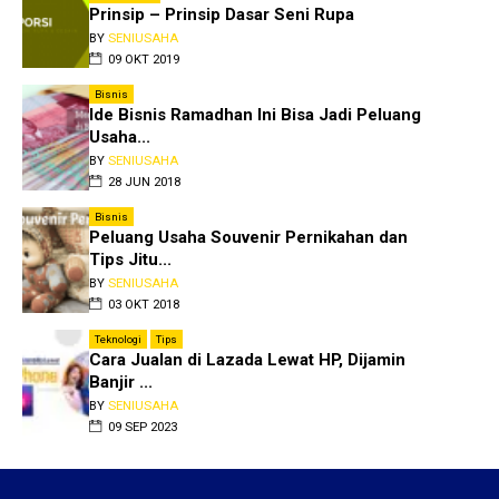
Prinsip – Prinsip Dasar Seni Rupa
BY
SENIUSAHA
09 OKT 2019
Bisnis
Ide Bisnis Ramadhan Ini Bisa Jadi Peluang
Usaha...
BY
SENIUSAHA
28 JUN 2018
Bisnis
Peluang Usaha Souvenir Pernikahan dan
Tips Jitu...
BY
SENIUSAHA
03 OKT 2018
Teknologi
Tips
Cara Jualan di Lazada Lewat HP, Dijamin
Banjir ...
BY
SENIUSAHA
09 SEP 2023