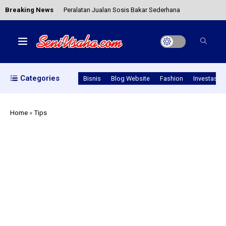
Breaking News
Peralatan Jualan Sosis Bakar Sederhana
Mengulik Keuntungan Budi Daya Jamur Tiram
Categories
Bisnis
Blog Website
Fashion
Investasi
5+ Tips Sukses Memulai Bisnis Katering dengan
Tepat
Home
»
Tips
Jangan Salah! 5 Tips Ketika Ingin Membeli Laptop
ASUS Untuk Pelajar
Yuk Ketahui Cara Transfer PayPal ke DANA Secara
Mudah!