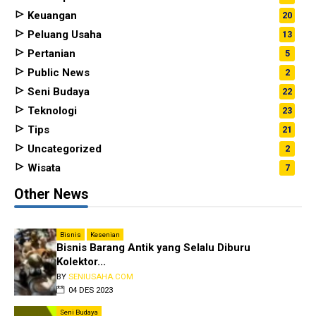
Keuangan
20
Peluang Usaha
13
Pertanian
5
Public News
2
Seni Budaya
22
Teknologi
23
Tips
21
Uncategorized
2
Wisata
7
Other News
Bisnis
Kesenian
Bisnis Barang Antik yang Selalu Diburu
Kolektor...
BY
SENIUSAHA.COM
04 DES 2023
Seni Budaya