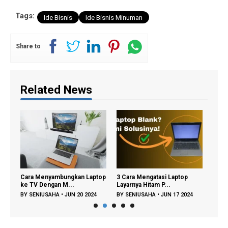
Tags:
Ide Bisnis
Ide Bisnis Minuman
Share to
Related News
Cara Menyambungkan Laptop
3 Cara Mengatasi Laptop
Paha
ke TV Dengan M...
Layarnya Hitam P...
Pasp
BY
SENIUSAHA
•
JUN 20 2024
BY
SENIUSAHA
•
JUN 17 2024
BY
S