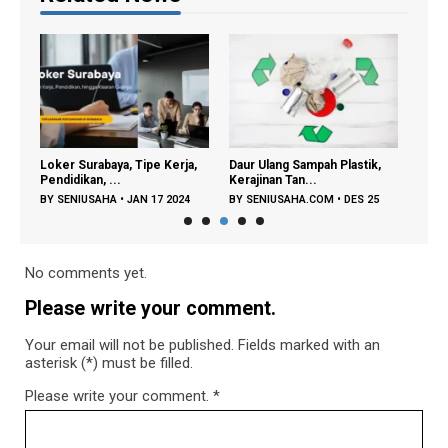
snis
Loker Surabaya, Tipe Kerja,
Daur Ulang Sampah Plastik,
Jasa 
Pendidikan, ...
Kerajinan Tan...
untuk
8
BY
SENIUSAHA
•
JAN 17 2024
BY
SENIUSAHA.COM
•
DES 25
BY
S
2023
2023
No comments yet.
Please write your comment.
Your email will not be published. Fields marked with an
asterisk (*) must be filled.
Please write your comment.
*