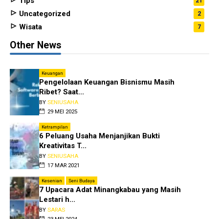
Tips
21
Uncategorized
2
Wisata
7
Other News
Keuangan
Pengelolaan Keuangan Bisnismu Masih
Ribet? Saat...
BY
SENIUSAHA
29 MEI 2025
Ketrampilan
6 Peluang Usaha Menjanjikan Bukti
Kreativitas T...
BY
SENIUSAHA
17 MAR 2021
Kesenian
Seni Budaya
7 Upacara Adat Minangkabau yang Masih
Lestari h...
BY
SARAS