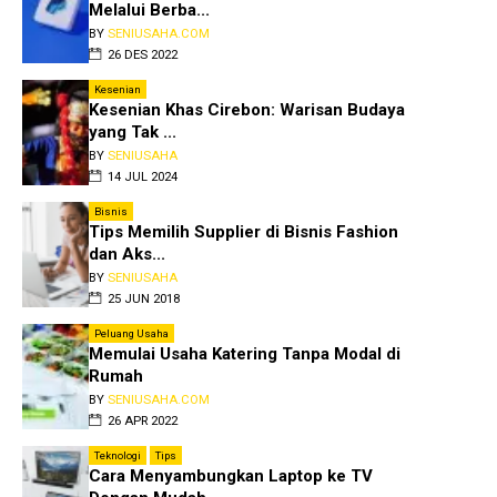
Melalui Berba...
BY
SENIUSAHA.COM
26 DES 2022
Kesenian
Kesenian Khas Cirebon: Warisan Budaya
yang Tak ...
BY
SENIUSAHA
14 JUL 2024
Bisnis
Tips Memilih Supplier di Bisnis Fashion
dan Aks...
BY
SENIUSAHA
25 JUN 2018
Peluang Usaha
Memulai Usaha Katering Tanpa Modal di
Rumah
BY
SENIUSAHA.COM
26 APR 2022
Teknologi
Tips
Cara Menyambungkan Laptop ke TV