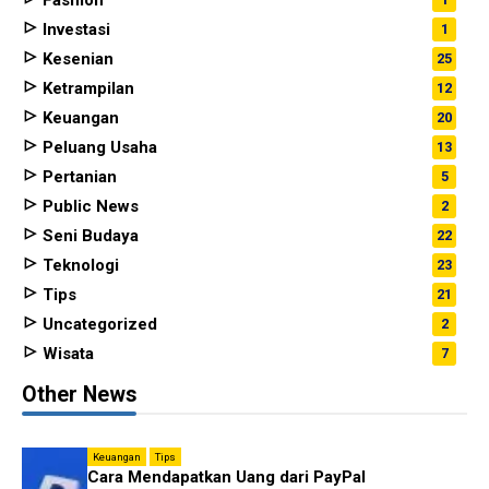
Fashion
Investasi
1
Kesenian
25
Ketrampilan
12
Keuangan
20
Peluang Usaha
13
Pertanian
5
Public News
2
Seni Budaya
22
Teknologi
23
Tips
21
Uncategorized
2
Wisata
7
Other News
Keuangan
Tips
Cara Mendapatkan Uang dari PayPal